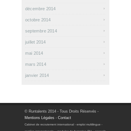
décembre 2014
octobre 2014
septembre 2014
juillet 2014
mai 2014
mars 2014
janvier 2014
© Runtalents 2014 - Tous Droits Réservés -
Mentions Légales
-
Contact
Cabinet de recrutement international - emploi multilingue -